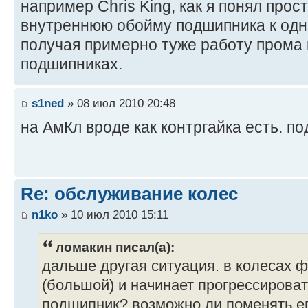
например Chris King, как я понял про
внутреннюю обойму подшипника к одно
получая примерно туже работу прома 
подшипниках.
s1ned
» 08 июл 2010 20:48
на АмКл вроде как контргайка есть. 
Re: обслуживание колес
n1ko
» 10 июл 2010 15:11
ломакин писал(а):
дальше другая ситуация. в колесах 
(большой) и начинает прогрессироват
подшипник? возможно ли поменять ег