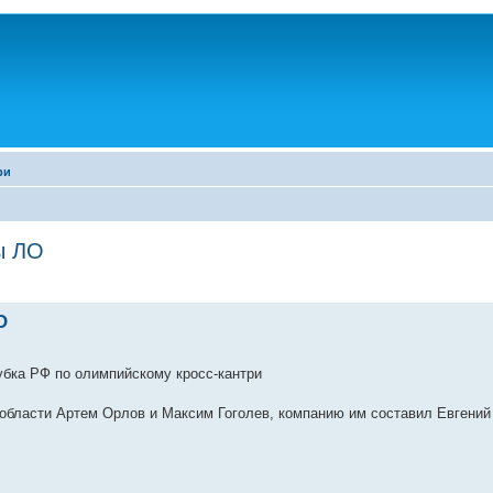
ри
ы ЛО
О
 кубка РФ по олимпийскому кросс-кантри
области Артем Орлов и Максим Гоголев, компанию им составил Евгений