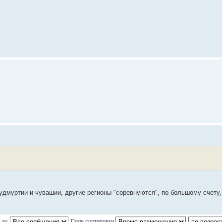
дмуртии и чувашии, другие регионы "соревнуются", по большому счету,
 за:
Поле сортировки