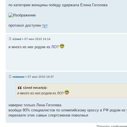
по категории женщины победу одержала Елена Гоголева
протокол доступен
тут
s1ned
» 07 июн 2010 14:14
и много из них родом из ЛО?
ломакин
» 07 июн 2010 16:37
s1ned писал(а):
и много из них родом из ЛО?
наверно только Лена Гоголева
вообще 80% специалистов по олимпийскому кроссу в РФ родом из у
перехвате этих самых спортсменов поволжья
Показать сообщения