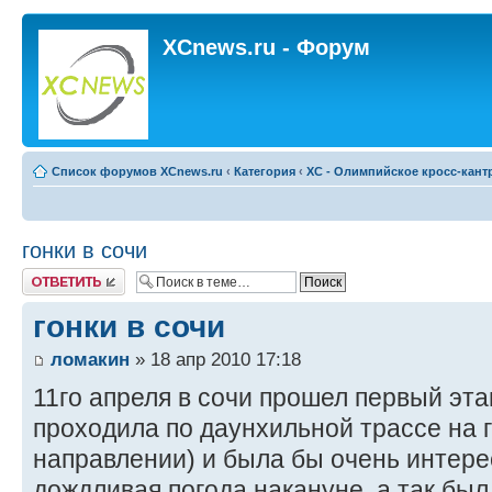
XCnews.ru - Форум
Список форумов XCnews.ru
‹
Категория
‹
XC - Олимпийское кросс-кант
гонки в сочи
Ответить
гонки в сочи
ломакин
» 18 апр 2010 17:18
11го апреля в сочи прошел первый этап 
проходила по даунхильной трассе на 
направлении) и была бы очень интере
дождливая погода накануне. а так был 