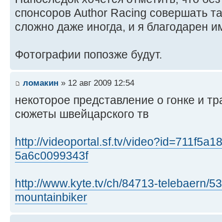
спонсоров Author Racing совершать т
сложно даже иногда, и я благодарен 
Фотографии попозже будут.
ломакин
» 12 авг 2009 12:54
некоторое представление о гонке и т
сюжеты швейцарского тв
http://videoportal.sf.tv/video?id=711f5
5a6c0099343f
http://www.kyte.tv/ch/84713-telebaern/5
mountainbiker