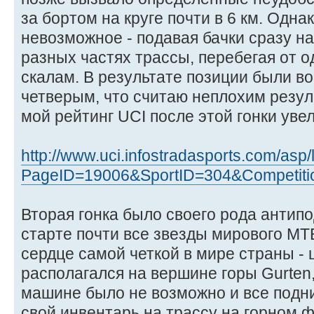
за бортом на круге почти в 6 км. Одна
невозможное - подавая бачки сразу на
разных частях трассы, перебегая от о
скалам. В результате позиции были во
четверым, что считаю неплохим резул
мой рейтинг UCI после этой гонки увел
http://www.uci.infostradasports.com/asp
PageID=19006&SportID=304&Competiti
Вторая гонка было своего рода антипо
старте почти все звезды мирового МТ
сердце самой четкой в мире страны -
располагался на вершине горы Gurten,
машине было не возможно и все подн
свой инвентарь на трассу на горном 