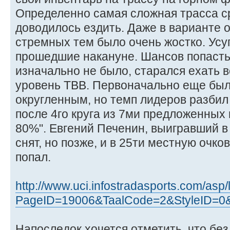
Определенно самая сложная трасса ср
доводилось ездить. Даже в варианте 
стремных тем было очень жостко. Усу
прошедшие накануне. Шансов попасть
изначально не было, старался ехать 
уровень ТВВ. Первоначально еще был
округленным, но темп лидеров разбил 
после 4го круга из 7ми предложенных 
80%". Евгений Печенин, выигравший в
снят, но позже, и в 25ти местную очко
попал.
http://www.uci.infostradasports.com/asp
PageID=19006&TaalCode=2&StyleID=0
Напоследок хочется отметить, что бе