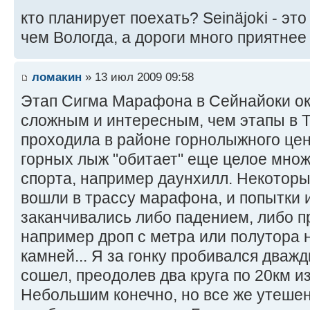
кто планирует поехать? Seinäjoki - это
чем Вологда, а дороги много приятне
ломакин
» 13 июл 2009 09:58
Этап Сигма Марафона в Сейнайоки о
сложным и интересным, чем этапы в Т
проходила в районе горнолыжного цент
горных лыж "обитает" еще целое мно
спорта, например даунхилл. Некотор
вошли в трассу марафона, и попытки 
заканчивались либо падением, либо 
например дроп с метра или полутора н
камней... Я за гонку пробивался дважд
сошел, преодолев два круга по 20км и
Небольшим конечно, но все же утешен