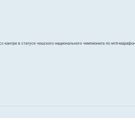
осс-кантри в статусе чешского национального чемпионата по мтб-марафо