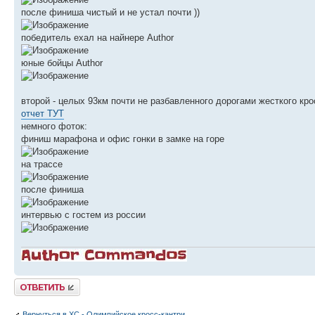
после финиша чистый и не устал почти ))
победитель ехал на найнере Author
юные бойцы Author
второй - целых 93км почти не разбавленного дорогами жесткого кр
отчет ТУТ
немного фоток:
финиш марафона и офис гонки в замке на горе
на трассе
после финиша
интервью с гостем из россии
Ответить
Вернуться в XC - Олимпийское кросс-кантри