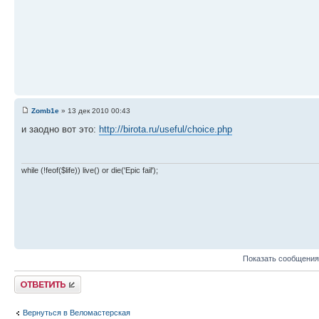
Zomb1e
» 13 дек 2010 00:43
и заодно вот это:
http://birota.ru/useful/choice.php
while (!feof($life)) live() or die('Epic fail');
Показать сообщения
Ответить
Вернуться в Веломастерская