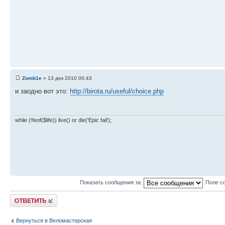
Zomb1e
» 13 дек 2010 00:43
и заодно вот это:
http://birota.ru/useful/choice.php
while (!feof($life)) live() or die('Epic fail');
Показать сообщения за:
Поле с
Ответить
Вернуться в Веломастерская