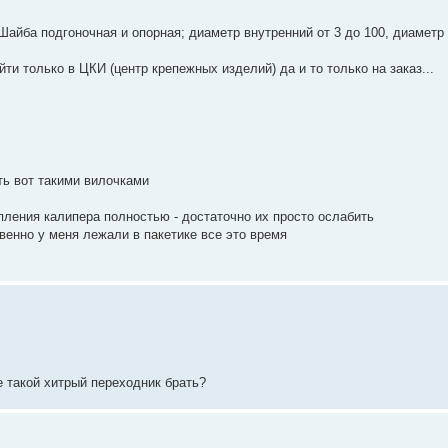
 Шайба подгоночная и опорная; диаметр внутренний от 3 до 100, диаметр
ти только в ЦКИ (центр крепежных изделий) да и то только на заказ...
ь вот такими вилочками
пления калипера полностью - достаточно их просто ослабить
венно у меня лежали в пакетике все это время
е такой хитрый переходник брать?