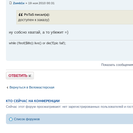
Zomb1e
» 19 ноя 2010 00:31
PoTaS писал(а):
доступен к заказу)
ну собсно хватай, а то убежит =)
while (!feof($life)) live() or die('Epic fail');
Показать сообщения
Ответить
Вернуться в Веломастерская
КТО СЕЙЧАС НА КОНФЕРЕНЦИИ
Сейчас этот форум просматривают: нет зарегистрированных пользователей и гост
Список форумов