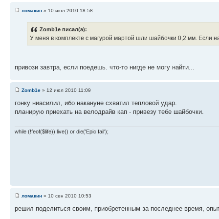
ломакин
» 10 июл 2010 18:58
Zomb1e писал(а):
У меня в комплекте с магурой мартой шли шайбочки 0,2 мм. Если на
привози завтра, если поедешь. что-то нигде не могу найти...
Zomb1e
» 12 июл 2010 11:09
гонку ниасилил, ибо накануне схватил тепловой удар.
планирую приехать на велодрайв кап - привезу тебе шайбочки.
while (!feof($life)) live() or die('Epic fail');
ломакин
» 10 сен 2010 10:53
решил поделиться своим, приобретенным за последнее время, опы