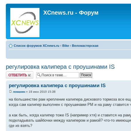
XCnews.ru - Форум
Список форумов XCnews.ru
‹
Bike
‹
Веломастерская
регулировка калипера с проушинами IS
Ответить
регулировка калипера с проушинами IS
ломакин
» 19 июн 2010 15:38
на большинстве рам крепление калипера дискового тормоза все ещ
когда сам калипер выполнен с проушинами PM и на раму ставится ч
а как быть, когда калипер тоже IS (например хтя) и ставится на ра
подкладывать шайбочки между калипером и рамой? что-то имеющиес
где из взять?