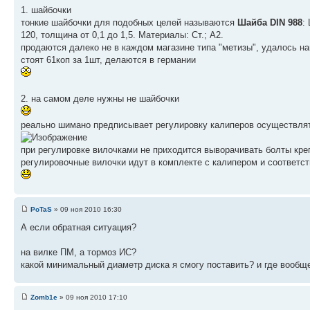
1. шайбочки
тонкие шайбочки для подобных целей называются
Шайба DIN 988
:
120, толщина от 0,1 до 1,5. Материалы: Ст.; А2.
продаются далеко не в каждом магазине типа "метизы", удалось най
стоят 61коп за 1шт, делаются в германии
2. на самом деле нужны не шайбочки
реально шимано предписывает регулировку калиперов осуществлят
при регулировке вилочками не приходится выворачивать болты кре
регулировочные вилочки идут в комплекте с калипером и соответст
PoTaS
» 09 ноя 2010 16:30
А если обратная ситуация?
на вилке ПМ, а тормоз ИС?
какой минимальный диаметр диска я смогу поставить? и где вообщ
Zomb1e
» 09 ноя 2010 17:10