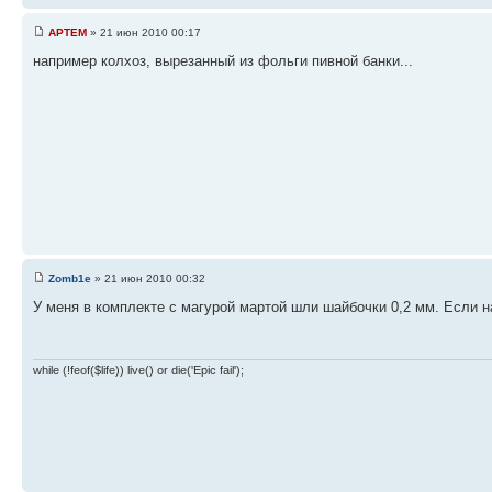
APTEM
» 21 июн 2010 00:17
например колхоз, вырезанный из фольги пивной банки...
Zomb1e
» 21 июн 2010 00:32
У меня в комплекте с магурой мартой шли шайбочки 0,2 мм. Если на
while (!feof($life)) live() or die('Epic fail');