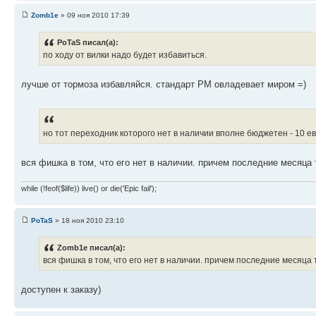
Zomb1e
» 09 ноя 2010 17:39
PoTaS писал(а):
по ходу от вилки надо будет избавиться.
лучше от тормоза избавляйся. стандарт PM овладевает миром =)
но тот переходник которого нет в наличии вполне бюджетен - 10 е
вся фишка в том, что его нет в наличии. причем последние месяца 
while (!feof($life)) live() or die('Epic fail');
PoTaS
» 18 ноя 2010 23:10
Zomb1e писал(а):
вся фишка в том, что его нет в наличии. причем последние месяца 
доступен к заказу)