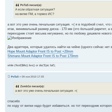
PoTaS писал(а):
А если обратная ситуация?
на вилке ПМ, а тормоз ИС?
а вот это уже очень печальная ситуация. =( я в подобной счел, что
итак, минимальный размер диска - 170 мм (это большой раритет, а 
переходник стоит весьма негуманно, но по любому дешевле нового 
Два адаптера, которые удалось найти на чейне (одного сейчас нет 
Hope Mount Adaptor Front IS to Post +20mm
Shimano Mount Adaptor Front IS to Post 170mm
while (!feof($life)) live() or die('Epic fail');
PoTaS
» 09 ноя 2010 17:35
Zomb1e писал(а):
а вот это уже очень печальная ситуация. =(
спасибо
по ходу от вилки надо будет избавиться. но тот переходник которог