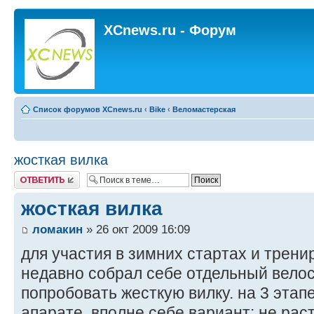
XCnews.ru - Форум
Список форумов XCnews.ru
‹
Bike
‹
Веломастерская
жосткая вилка
Ответить
жосткая вилка
ломакин
» 26 окт 2009 16:09
для участия в зимних стартах и трени
недавно собрал себе отдельный велос
попробовать жесткую вилку. на 3 этап
апарате. вполне себе вариант: не рас