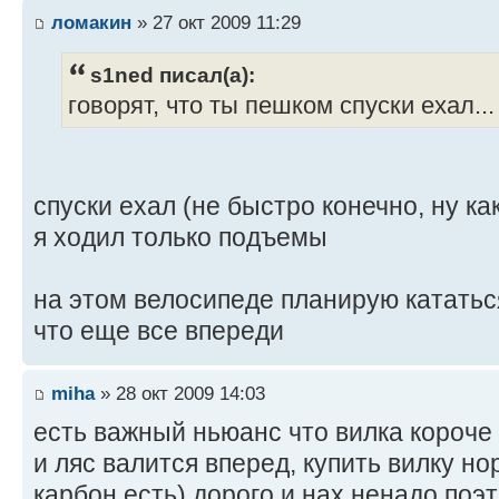
ломакин
» 27 окт 2009 11:29
s1ned писал(а):
говорят, что ты пешком спуски ехал...
спуски ехал (не быстро конечно, ну ка
я ходил только подъемы
на этом велосипеде планирую кататься
что еще все впереди
miha
» 28 окт 2009 14:03
есть важный ньюанс что вилка короче 
и ляс валится вперед, купить вилку н
карбон есть) дорого и нах ненадо поэ