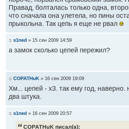
Правад, болталась только одна, второ
что сначала она улетела, но пины оста
прыкольна. Так цепь я еще не рвал
s1ned
» 15 сен 2009 14:59
а замок сколько цепей пережил?
COPATHuK
» 16 сен 2009 19:09
Хм... цепей - х3. так ему год, наверно.
два штука.
s1ned
» 16 сен 2009 20:57
COPATHuK писал(а):