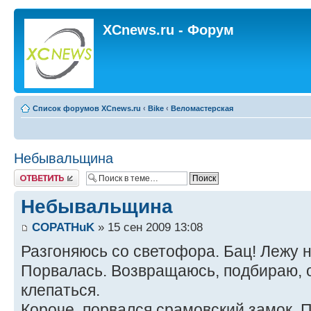
XCnews.ru - Форум
Список форумов XCnews.ru
‹
Bike
‹
Веломастерская
Небывальщина
Ответить
Небывальщина
COPATHuK
» 15 сен 2009 13:08
Разгоняюсь со светофора. Бац! Лежу н
Порвалась. Возвращаюсь, подбираю, 
клепаться.
Короче, порвался срамовский замок.