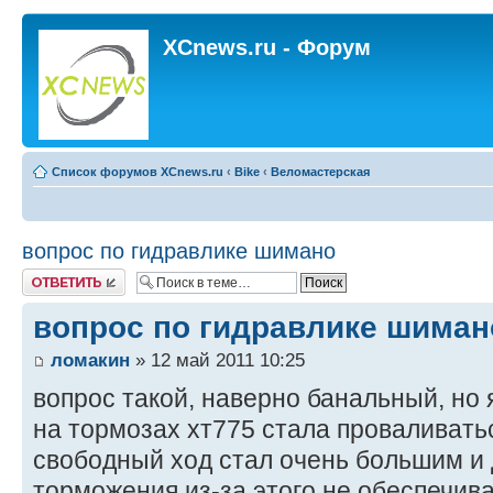
XCnews.ru - Форум
Список форумов XCnews.ru
‹
Bike
‹
Веломастерская
вопрос по гидравлике шимано
Ответить
вопрос по гидравлике шиман
ломакин
» 12 май 2011 10:25
вопрос такой, наверно банальный, но 
на тормозах хт775 стала проваливатьс
свободный ход стал очень большим и
торможения из-за этого не обеспечива