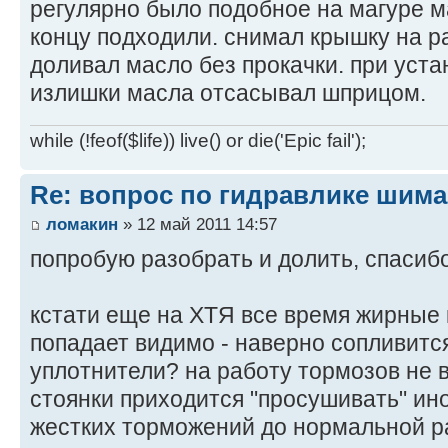
регулярно было подобное на магуре ма
концу подходили. снимал крышку на р
доливал масло без прокачки. при уста
излишки масла отсасывал шприцом.
while (!feof($life)) live() or die('Epic fail');
Re: вопрос по гидравлике шим
ломакин
» 12 май 2011 14:57
попробую разобрать и долить, спасибо
кстати еще на ХТЯ все время жирные 
попадает видимо - наверно сопливитс
уплотнители? на работу тормозов не в
стоянки приходится "просушивать" ин
жестких торможений до нормальной 