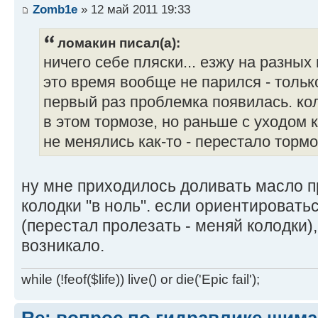
Zomb1e
» 12 май 2011 19:33
ломакин писал(а):
ничего себе пляски... езжу на разных
это время вообще не парился - тольк
первый раз проблемка появилась. кол
в этом тормозе, но раньше с уходом 
не менялись как-то - перестало торм
ну мне приходилось доливать масло п
колодки "в ноль". если ориентировать
(перестал пролезать - меняй колодки)
возникало.
while (!feof($life)) live() or die('Epic fail');
Re: вопрос по гидравлике шим