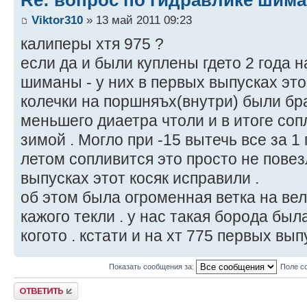
Viktor310
» 13 май 2011 09:23
калиперы хтя 975 ?
если да и были куплены гдето 2 года н
шиманы - у них в первых выпусках эт
колечки на поршняъх(внутри) были бр
меньшего диаетра чтоли и в итоге со
зимой . Могло при -15 вытечь все за 1 
летом сопливится это просто не повез
выпусках этот косяк исправили .
об этом была огроменная ветка на вел
кажого текли . у нас такая борода была
когото . кстати и на хт 775 первых вы
Показать сообщения за:
Поле с
Ответить