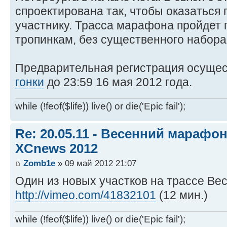
спроектирована так, чтобы оказаться
участнику. Трасса марафона пройдет 
тропинкам, без существенного набора
Предварительная регистрация осуще
гонки
до 23:59 16 мая 2012 года.
while (!feof($life)) live() or die('Epic fail');
Re: 20.05.11 - Весенний марафон 
XCnews 2012
Zomb1e
» 09 май 2012 21:07
Один из новых участков на трассе В
http://vimeo.com/41832101
(12 мин.)
while (!feof($life)) live() or die('Epic fail');