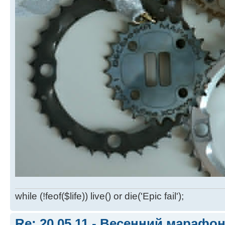
while (!feof($life)) live() or die('Epic fail');
Re: 20.05.11 - Весенний марафон 