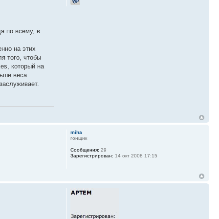
я по всему, в
нно на этих
я того, чтобы
es, который на
льше веса
 заслуживает.
miha
гонщик
Сообщения:
29
Зарегистрирован:
14 окт 2008 17:15