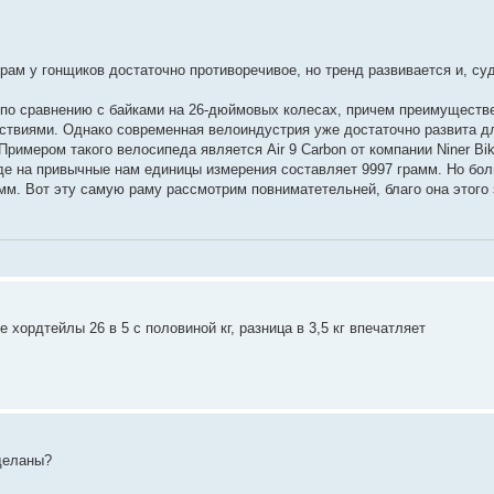
ам у гонщиков достаточно противоречивое, но тренд развивается и, суд
 по сравнению с байками на 26-дюймовых колесах, причем преимуществе
твиями. Однако современная велоиндустрия уже достаточно развита дл
римером такого велосипеда является Air 9 Carbon от компании Niner Bik
еводе на привычные нам единицы измерения составляет 9997 грамм. Но бо
амм. Вот эту самую раму рассмотрим повниматетельней, благо она этого
 хордтейлы 26 в 5 с половиной кг, разница в 3,5 кг впечатляет
сделаны?