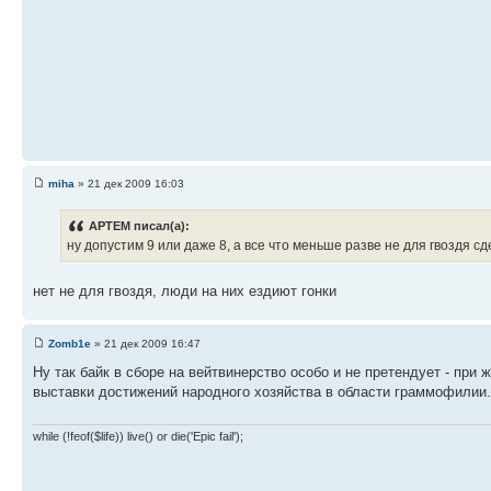
miha
» 21 дек 2009 16:03
APTEM писал(а):
ну допустим 9 или даже 8, а все что меньше разве не для гвоздя с
нет не для гвоздя, люди на них ездиют гонки
Zomb1e
» 21 дек 2009 16:47
Ну так байк в сборе на вейтвинерство особо и не претендует - при 
выставки достижений народного хозяйства в области граммофилии.
while (!feof($life)) live() or die('Epic fail');