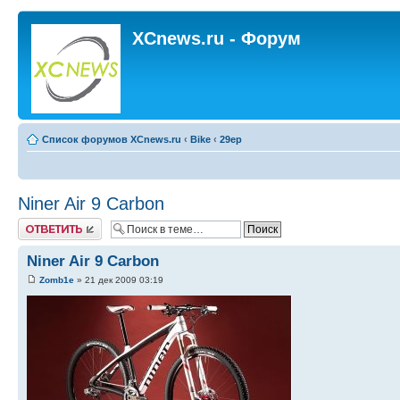
XCnews.ru - Форум
Список форумов XCnews.ru
‹
Bike
‹
29ер
Niner Air 9 Carbon
Ответить
Niner Air 9 Carbon
Zomb1e
» 21 дек 2009 03:19