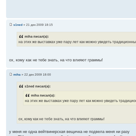
s1ned
» 21 дек 2009 18:15
miha писал(а):
на этих же выставках уже пару лет как можно увидеть традиционные 
ох, кому как не тебе знать, на что влияют граммы!
miha
» 22 дек 2009 18:00
s1ned писал(а):
miha писал(а):
на этих же выставках уже пару лет как можно увидеть традицион
ох, кому как не тебе знать, на что влияют граммы!
у меня не одна вейтвинерская вещичка не подвела меня ни разу