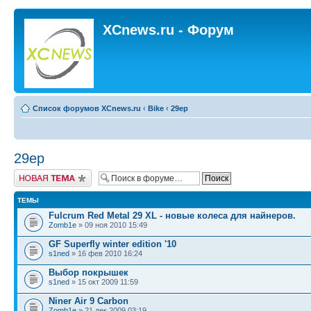
XCnews.ru - Форум
Список форумов XCnews.ru
‹
Bike
‹
29ер
29ер
Новая тема
ТЕМЫ
Fulcrum Red Metal 29 XL - новые колеса для найнеров.
Zomb1e
» 09 ноя 2010 15:49
GF Superfly winter edition '10
s1ned
» 16 фев 2010 16:24
Выбор покрышек
s1ned
» 15 окт 2009 11:59
Niner Air 9 Carbon
Zomb1e
» 21 дек 2009 03:19