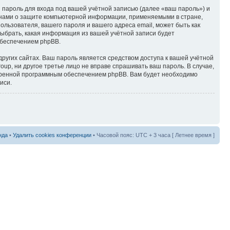
пароль для входа под вашей учётной записью (далее «ваш пароль») и
конами о защите компьютерной информации, применяемыми в стране,
льзователя, вашего пароля и вашего адреса email, может быть как
выбрать, какая информация из вашей учётной записи будет
обеспечением phpBB.
ругих сайтах. Ваш пароль является средством доступа к вашей учётной
oup, ни другое третье лицо не вправе спрашивать ваш пароль. В случае,
отренной программным обеспечением phpBB. Вам будет необходимо
иси.
нда
•
Удалить cookies конференции
• Часовой пояс: UTC + 3 часа [ Летнее время ]