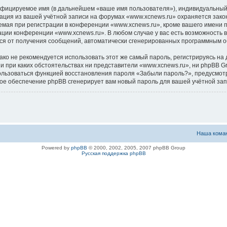
ифицируемое имя (в дальнейшем «ваше имя пользователя»), индивидуальный 
мация из вашей учётной записи на форумах «www.xcnews.ru» охраняется за
ая при регистрации в конференции «www.xcnews.ru», кроме вашего имени по
ации конференции «www.xcnews.ru». В любом случае у вас есть возможность 
аться от получения сообщений, автоматически сгенерированных программным 
 не рекомендуется использовать этот же самый пароль, регистрируясь на д
ни при каких обстоятельствах ни представители «www.xcnews.ru», ни phpBB Gr
спользоваться функцией восстановления пароля «Забыли пароль?», предусм
ное обеспечение phpBB сгенерирует вам новый пароль для вашей учётной зап
Наша кома
Powered by
phpBB
© 2000, 2002, 2005, 2007 phpBB Group
Русская поддержка phpBB