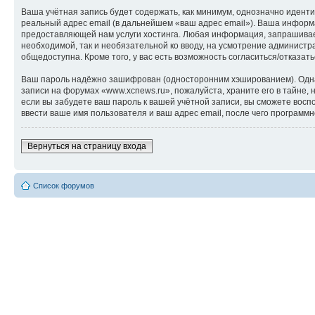
Ваша учётная запись будет содержать, как минимум, однозначно идент
реальный адрес email (в дальнейшем «ваш адрес email»). Ваша инфор
предоставляющей нам услуги хостинга. Любая информация, запрашиваем
необходимой, так и необязательной ко вводу, на усмотрение администр
общедоступна. Кроме того, у вас есть возможность согласиться/отказ
Ваш пароль надёжно зашифрован (односторонним хэшированием). Однако
записи на форумах «www.xcnews.ru», пожалуйста, храните его в тайне, 
если вы забудете ваш пароль к вашей учётной записи, вы сможете во
ввести ваше имя пользователя и ваш адрес email, после чего программ
Вернуться на страницу входа
Список форумов