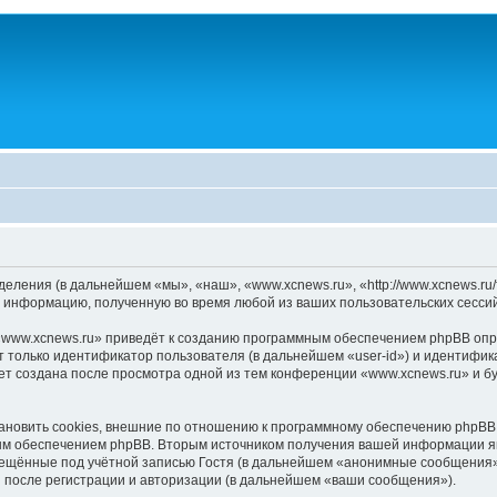
деления (в дальнейшем «мы», «наш», «www.xcnews.ru», «http://www.xcnews.r
 информацию, полученную во время любой из ваших пользовательских сесси
www.xcnews.ru» приведёт к созданию программным обеспечением phpBB опре
 только идентификатор пользователя (в дальнейшем «user-id») и идентифика
ет создана после просмотра одной из тем конференции «www.xcnews.ru» и б
новить cookies, внешние по отношению к программному обеспечению phpBB, 
ым обеспечением phpBB. Вторым источником получения вашей информации я
мещённые под учётной записью Гостя (в дальнейшем «анонимные сообщения»
 после регистрации и авторизации (в дальнейшем «ваши сообщения»).