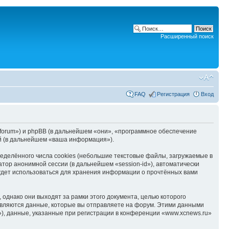
Расширенный поиск
FAQ
Регистрация
Вход
u/forum») и phpBB (в дальнейшем «они», «программное обеспечение
й (в дальнейшем «ваша информация»).
делённого числа cookies (небольшие текстовые файлы, загружаемые в
тор анонимной сессии (в дальнейшем «session-id»), автоматически
удет использоваться для хранения информации о прочтённых вами
однако они выходят за рамки этого документа, целью которого
вляются данные, которые вы отправляете на форум. Этими данными
), данные, указанные при регистрации в конференции «www.xcnews.ru»