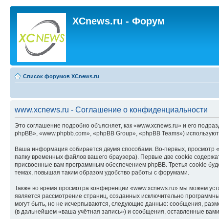
XCnews.ru - Форум
Список форумов XCnews.ru
www.xcnews.ru - Соглашение о конфиденциальности
Это соглашение подробно объясняет, как «www.xcnews.ru» и его подраз
phpBB», «www.phpbb.com», «phpBB Group», «phpBB Teams») используют
Ваша информация собирается двумя способами. Во-первых, просмотр «
папку временных файлов вашего браузера). Первые две cookie содержат
присвоенные вам программным обеспечением phpBB. Третья cookie буд
темах, повышая таким образом удобство работы с форумами.
Также во время просмотра конференции «www.xcnews.ru» мы можем уста
является рассмотрение страниц, созданных исключительно программн
могут быть, но не исчерпываются, следующие данные: сообщения, раз
(в дальнейшем «ваша учётная запись») и сообщения, оставленные вами