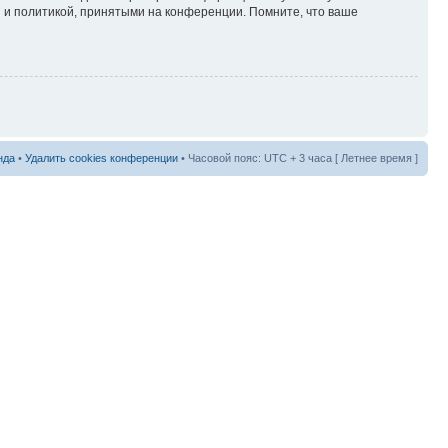
 и политикой, принятыми на конференции. Помните, что ваше
нда
•
Удалить cookies конференции
• Часовой пояс: UTC + 3 часа [ Летнее время ]