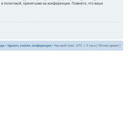
 и политикой, принятыми на конференции. Помните, что ваше
нда
•
Удалить cookies конференции
• Часовой пояс: UTC + 3 часа [ Летнее время ]